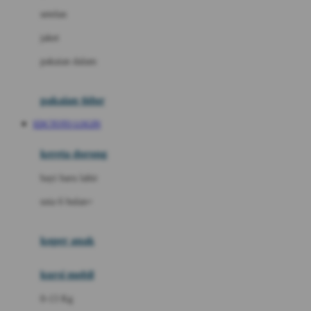
Dae Organics
setelan
Docare
jaket
Doona
pakaian dalam
Down To Earth
Drew
pakaian tidur
Dr. Brown's
EDCTOTO LOGIN
E
kereta dorong
ELC
bayi baru lahir
Ergobaby
usia 6 bulan+
Expert Care
koper anak
Ezyroller
kursi mobil
F
0-13 Kg
Felt So Sweet