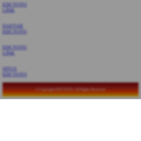
EDCTOTO
LINK
DAFTAR
EDCTOTO
EDCTOTO
LINK
SITUS
EDCTOTO
© Copyright EDCTOTO. All Rights Reserved.