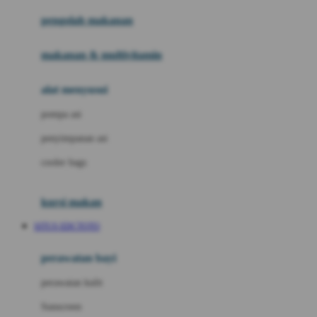
pengolah makanan
Joolz
Jujube
makanan & multivitamin
K
alat menyusui
Kiddycuts
pompa asi
Kumon
penyimpanan asi
L
cooler bags
Leapfrog
kursi makan
Leclerc
SITUS EDCTOTO
Lee Vierra
Lillebaby
perawatan bayi
Little Bird Told Me
perawatan kulit
Little Miss Janis
Sunscreen