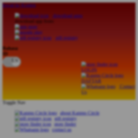
lewati ke Konten
download apps
download app from:
gift registry
Bahasa
ID
LOGIN
DAFTAR
Contact
Us
Toggle Nav
about Kanmo Circle
gift registry
store finder
contact us