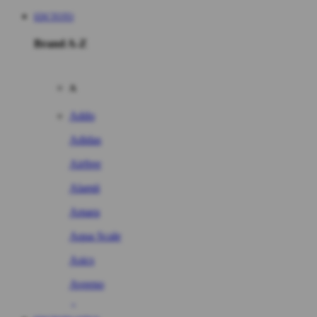
EDCTOTO
Brand A-Z
A
Addo
Adidas
Airfree
Alamii
Amara
Aqua Scale
Asics
Aveeno
Awan