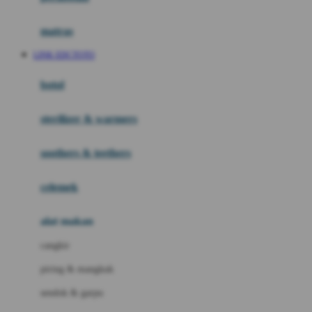
Happy Tummy
Hauck
matras
Havaianas
LINK EDCTOTO
Hegen
botol
Hot Wheels
sterilizer & warmers
Hybrid
soothers & teethers
I
Inlacta DHA
celemek
Interlac
alat makan
Ivenet
cangkir
J
piring & mangkuk
Jack N Jill
sendok & garpu
Joie