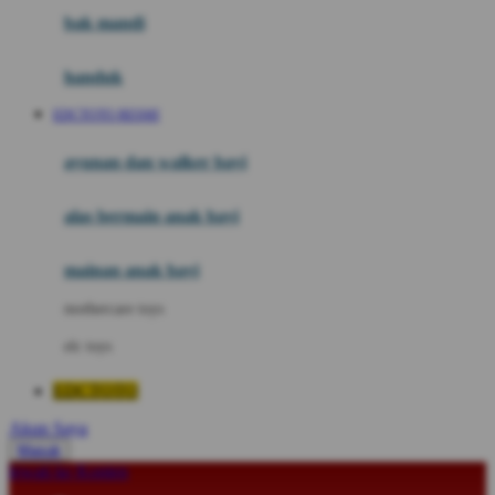
Moby
bak mandi
Momami
handuk
Mothercare
EDCTOTO RESMI
Mustela
ayunan dan walker bayi
My Buddy Tag
My K
alas bermain anak bayi
N
mainan anak bayi
Naif
mothercare toys
Nike
elc toys
Nordic Natural
EDCTOTO
Nuby
Akun Saya
Nuna
Masuk
lewati ke Konten
O