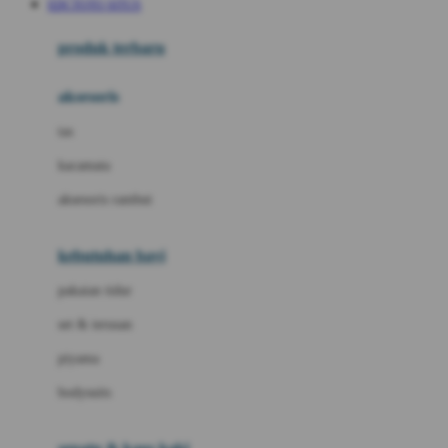
EDCTOTO SITUS
Azetabio
produk terbaru
B
aksesoris
Baabaasheepz
tas
Babiators
kacamata
Baby Dove
aksesoris rambut
Baby Jogger
Baby Rovega
kebutuhan bayi
Babybee
pakaian tidur
Banana Boat
set & terusan
Banz
piyama
Barbie
bodysuits
Beaba
Beauty Barn