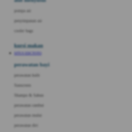
alat menyusui
pompa asi
penyimpanan asi
cooler bags
kursi makan
SITUS EDCTOTO
perawatan bayi
perawatan kulit
Sunscreen
Shampo & Sabun
perawatan rambut
perawatan mulut
perawatan diri