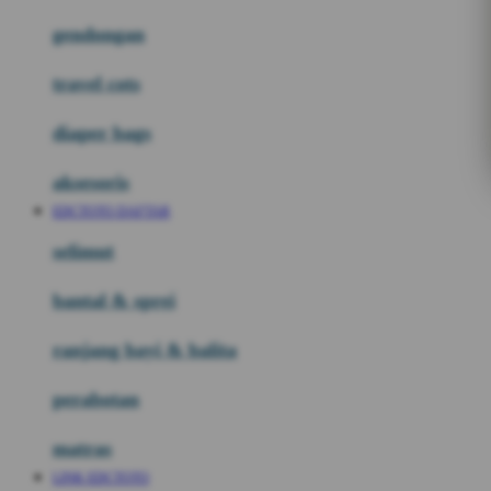
gendongan
travel cots
diaper bags
aksesoris
EDCTOTO DAFTAR
selimut
bantal & sprei
ranjang bayi & balita
perabotan
matras
LINK EDCTOTO