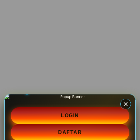
LOGIN
DAFTAR