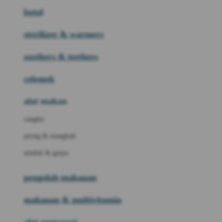
botol
sterilizer & warmers
soothers & teethers
celemek
alat makan
cangkir
piring & mangkuk
sendok & garpu
pengolah makanan
makanan & multivitamin