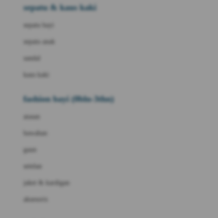
sepatu & kaus kaki
sepatu bayi
sepatu anak
sandal
kaus kaki
fashion bayi (0bln-3thn)
atasan
bawahan
gaun
setelan
jaket & kardigan
aksesoris