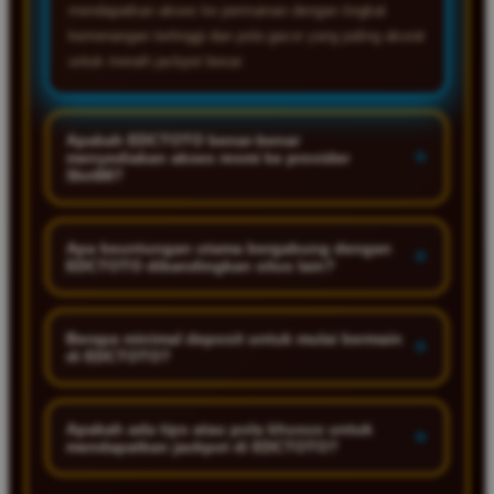
mendapatkan akses ke permainan dengan tingkat
kemenangan tertinggi dan pola gacor yang paling akurat
untuk meraih jackpot besar.
Apakah EDCTOTO benar-benar
+
menyediakan akses resmi ke provider
Slot88?
Ya, benar.
LINK EDCTOTO
adalah partner resmi yang
menyediakan link Slot88 terpercaya dan legal. Seluruh
Apa keuntungan utama bergabung dengan
+
EDCTOTO dibandingkan situs lain?
koleksi permainan yang kami hadirkan dijamin orisinal,
adil, serta memiliki sistem integrasi server yang stabil
Keuntungan utamanya adalah winrate jackpot tertinggi
tanpa kendala teknis.
dan proses transaksi yang super cepat. Selain itu,
situs
Berapa minimal deposit untuk mulai bermain
+
di EDCTOTO?
EDCTOTO
memberikan layanan pelanggan profesional
24/7 yang siap membantu kendala Anda serta berbagai
EDCTOTO menerapkan kebijakan deposit yang sangat
promo menarik yang didesain khusus untuk
terjangkau bagi seluruh lapisan pemain. Anda sudah
Apakah ada tips atau pola khusus untuk
meningkatkan peluang menang Anda setiap hari.
+
mendapatkan jackpot di EDCTOTO?
bisa mulai bermain dan merasakan sensasi slot gacor
hanya dengan modal deposit yang sangat minim,
EDCTOTO secara berkala membagikan informasi