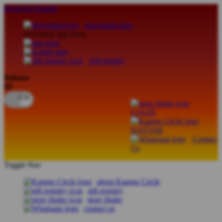
lewati ke Konten
download apps
download app from:
gift registry
Bahasa
ID
LOGIN
DAFTAR
Contact
Us
Toggle Nav
about Kanmo Circle
gift registry
store finder
contact us