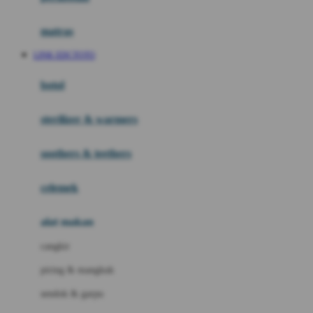
Happy Tummy
Hauck
matras
Havaianas
LINK EDCTOTO
Hegen
botol
Hot Wheels
sterilizer & warmers
Hybrid
soothers & teethers
I
Inlacta DHA
celemek
Interlac
alat makan
Ivenet
cangkir
J
piring & mangkuk
Jack N Jill
sendok & garpu
Joie