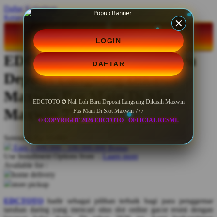
Daftar Keinginan
Q
Keranjang Saya
QV Baby
LOGIN
DAFTAR
LOGIN
R
EDCTOTO ✪ Nah Loh Baru
DAFTAR
Real Shades
Deposit Langsung Dikasih
Red Castle
Maxwin Pas Main Di Slot
Ribbon Madness
EDCTOTO ✪ Nah Loh Baru Deposit Langsung Dikasih Maxwin
Maxwin 777
Pas Main Di Slot Maxwin 777
S
© COPYRIGHT 2026 EDCTOTO - OFFICIAL RESMI.
Serendah
Rp 10.000
Sebamed
Earn
1.000.000
-
100.000.000
Bonus
Silver Cross
Use Installment Options from
.
Laarn more
Available for :
Simply Idea
home delivery
store pickup
Skip Hop
EDCTOTO
hadir sebagai pilihan terbaik bagi para penggemar
Spectra
taruhan daring yang mencari situs slot online gacor resmi dengan