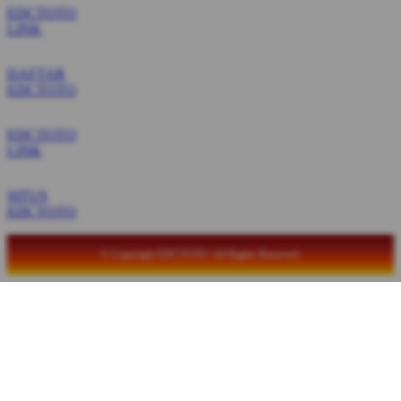
EDCTOTO
LINK
DAFTAR
EDCTOTO
EDCTOTO
LINK
SITUS
EDCTOTO
© Copyright EDCTOTO. All Rights Reserved.