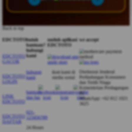
Back to top
EDCTOTO
butuh
unduh aplikasi
we accept
bantuan?
EDCTOTO
hubungi
kami
EDCTOTO
GACOR
Direktorat Jenderal
hubungi
ikuti kami di
EDCTOTO
Perlindungan Konsumen
kami
media sosial
LOGIN
dan Tertib Niaga
Kementerian Perdagangan
bantuan
RI
LINK
dan faq
WhatsApp: +62 812 1021
EDCTOTO
3625
021-
EDCTOTO
123456789
DAFTAR
24 Hours