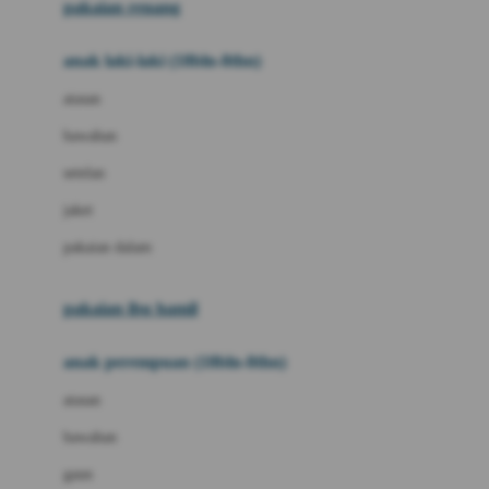
pakaian renang
Bumkins
anak laki-laki (18bln-8thn)
C
atasan
Cetaphil
bawahan
Chicco
setelan
Childlife
jaket
Clevamama
pakaian dalam
Cocolatte
Cottonseeds
pakaian ibu hamil
Cozy N Safe
anak perempuan (18bln-8thn)
Crane
atasan
Cybex
bawahan
D
gaun