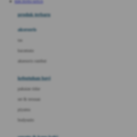
EDCTOTO SITUS
Azetabio
produk terbaru
B
aksesoris
Baabaasheepz
tas
Babiators
kacamata
Baby Dove
aksesoris rambut
Baby Jogger
Baby Rovega
kebutuhan bayi
Babybee
pakaian tidur
Banana Boat
set & terusan
Banz
piyama
Barbie
bodysuits
Beaba
Beauty Barn