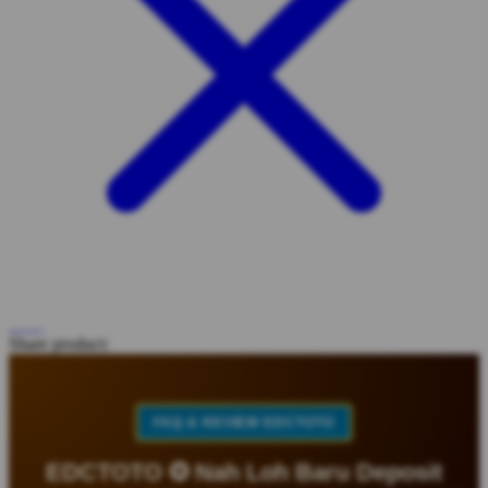
Share product:
FAQ & REVIEW EDCTOTO
EDCTOTO ✪ Nah Loh Baru Deposit