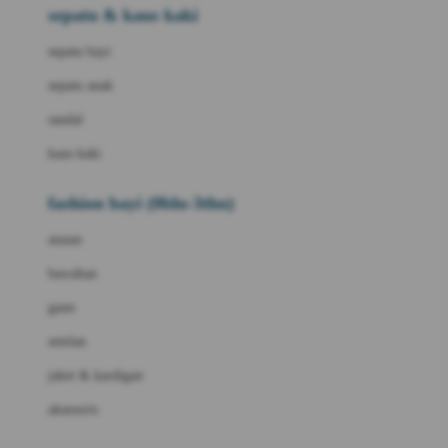
sepatu & kaus kaki
sepatu bayi
sepatu anak
sandal
kaus kaki
fashion bayi (0bln-3thn)
atasan
bawahan
gaun
setelan
jaket & kardigan
aksesoris