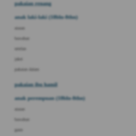
pakaian renang
anak laki-laki (18bln-8thn)
atasan
bawahan
setelan
jaket
pakaian dalam
pakaian ibu hamil
anak perempuan (18bln-8thn)
atasan
bawahan
gaun