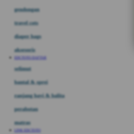
gendongan
travel cots
diaper bags
aksesoris
EDCTOTO DAFTAR
selimut
bantal & sprei
ranjang bayi & balita
perabotan
matras
LINK EDCTOTO