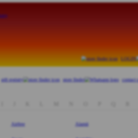
istry
LOGIN
gift registry
store finder
contact 
I
J
K
L
M
N
O
P
Q
R
Airfree
Alamii