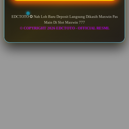
EDCTOTO ✪ Nah Loh Baru Deposit Langsung Dikasih Maxwin Pas
Main Di Slot Maxwin 777
© COPYRIGHT 2026 EDCTOTO - OFFICIAL RESMI.