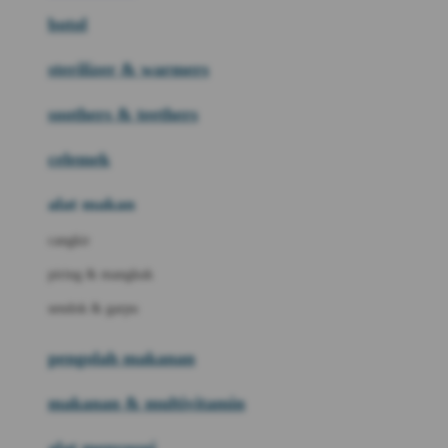
botol
sterilizer & warmers
soothers & teethers
celemek
alat makan
cangkir
piring & mangkuk
sendok & garpu
pengolah makanan
makanan & multivitamin