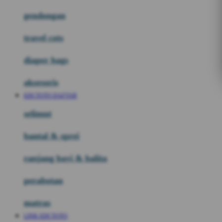
gendongan
travel cots
diaper bags
aksesoris
EDCTOTO DAFTAR
selimut
bantal & sprei
ranjang bayi & balita
perabotan
matras
LINK EDCTOTO