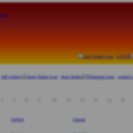
istry
LOGIN
gift registry
store finder
contact 
I
J
K
L
M
N
O
P
Q
R
Airfree
Alamii