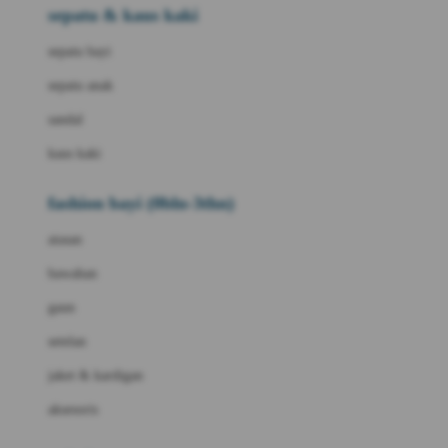
sepatu & kaus kaki
sepatu bayi
sepatu anak
sandal
kaus kaki
fashion bayi (0bln-3thn)
atasan
bawahan
gaun
setelan
jaket & kardigan
aksesoris