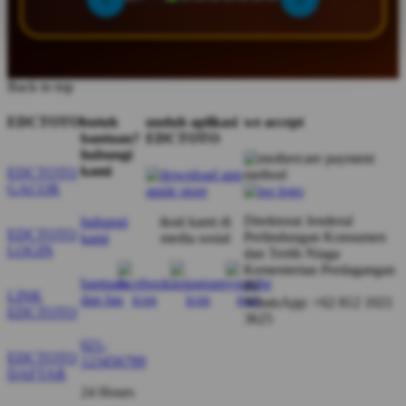
Back to top
EDCTOTO
butuh
unduh aplikasi
we accept
bantuan?
EDCTOTO
hubungi
kami
EDCTOTO
GACOR
Direktorat Jenderal
hubungi
ikuti kami di
EDCTOTO
Perlindungan Konsumen
kami
media sosial
LOGIN
dan Tertib Niaga
Kementerian Perdagangan
bantuan
RI
LINK
dan faq
WhatsApp: +62 812 1021
EDCTOTO
3625
021-
EDCTOTO
123456789
DAFTAR
24 Hours