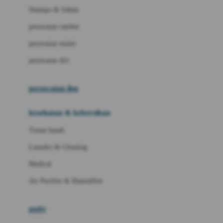
London Taxi
Shampo & Sabun
Love To Dream
perawatan rambut
perawatan mulut
M
perawatan diri
Magformers
Mama's Choice
perawatan ibu
Mamas&Papas
kesehatan & kebersihan
Mamaway
Tissue basah
Maxi Cosi
Laundry & Cleaning
Megabloks
Medical
Micro
Air Purifier & Humidifier
MiDeer
Mimi & Lula
potty
Mini Monkey