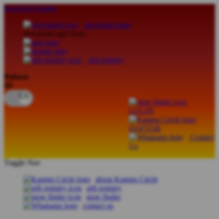
lewati ke Konten
download apps
download app from:
gift registry
Bahasa
ID
LOGIN
DAFTAR
Contact
Us
Toggle Nav
about Kanmo Circle
gift registry
store finder
contact us