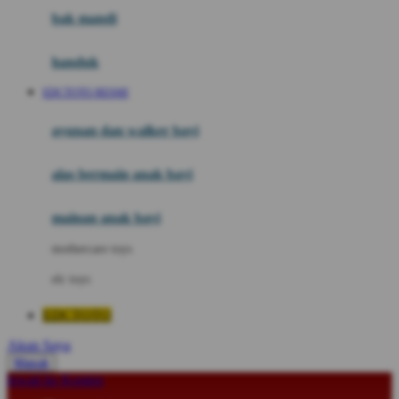
Moby
bak mandi
Momami
handuk
Mothercare
EDCTOTO RESMI
Mustela
ayunan dan walker bayi
My Buddy Tag
My K
alas bermain anak bayi
N
mainan anak bayi
Naif
mothercare toys
Nike
elc toys
Nordic Natural
EDCTOTO
Nuby
Akun Saya
Nuna
Masuk
lewati ke Konten
O