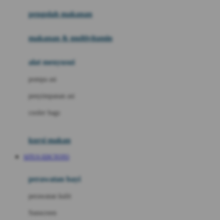
pengolah makanan
Joolz
Jujube
makanan & multivitamin
K
alat menyusui
Kiddycuts
pompa asi
Kumon
penyimpanan asi
L
cooler bags
Leapfrog
kursi makan
Leclerc
SITUS EDCTOTO
Lee Vierra
Lillebaby
perawatan bayi
Little Bird Told Me
perawatan kulit
Little Miss Janis
Sunscreen