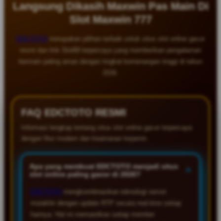
Langsung Dikasih Maxwin Pas Main Di
Slot Maxwin 777
EDCTOTO
merupakan pilihan terbaik untuk situs slot online gacor
resmi dan link Slot88 terpercaya yang memberikan pengalaman
bermain paling aman dengan tingkat kemenangan tinggi di tahun
2026.
FAQ EDCTOTO RESMI
Informasi lengkap tentang situs slot online gacor terpercaya
dengan fitur modern dan keamanan terjamin.
Apa yang membuat EDCTOTO menjadi situs
+
slot online paling gacor di 2026?
EDCTOTO
mengkombinasikan teknologi server
mutakhir dengan update RTP secara real-time setiap
harinya. Hal ini memastikan setiap member