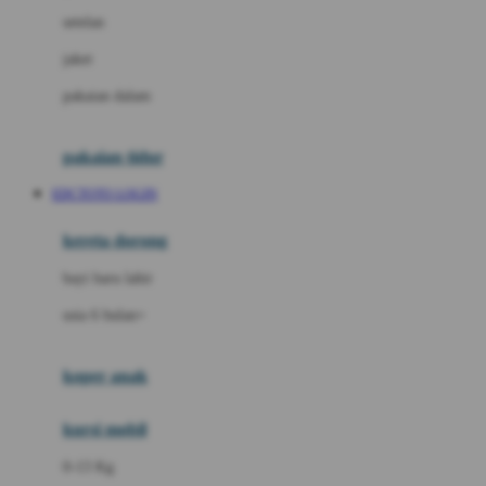
Dae Organics
setelan
Docare
jaket
Doona
pakaian dalam
Down To Earth
Drew
pakaian tidur
Dr. Brown's
EDCTOTO LOGIN
E
kereta dorong
ELC
bayi baru lahir
Ergobaby
usia 6 bulan+
Expert Care
koper anak
Ezyroller
kursi mobil
F
0-13 Kg
Felt So Sweet