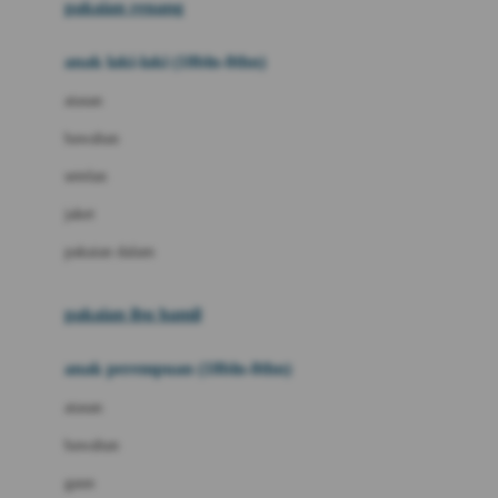
pakaian renang
Bumkins
anak laki-laki (18bln-8thn)
C
atasan
Cetaphil
bawahan
Chicco
setelan
Childlife
jaket
Clevamama
pakaian dalam
Cocolatte
Cottonseeds
pakaian ibu hamil
Cozy N Safe
anak perempuan (18bln-8thn)
Crane
atasan
Cybex
bawahan
D
gaun