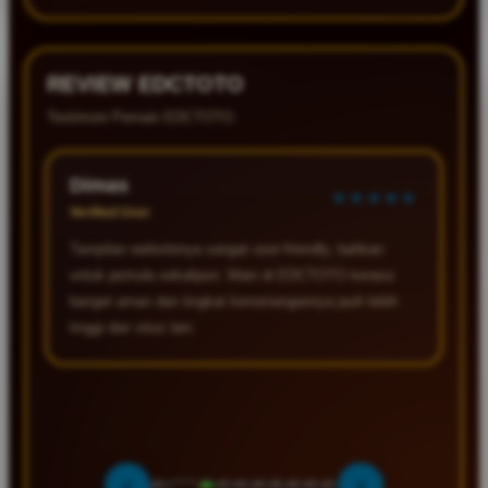
sehingga kesempatan menang jackpot terbuka lebar
mengenai pola gacor dan RTP live melalui akun resmi
bagi siapa saja tanpa perlu modal besar.
kami. Selain itu, kami menyarankan para pemain untuk
memperhatikan jam operasional server yang sedang
REVIEW EDCTOTO
gacor dan mengatur manajemen taruhan dengan bijak
Testimoni Pemain EDCTOTO.
agar peluang mendapatkan jackpot maksimal semakin
terbuka.
Dimas
★★★★★
Verified User
Tampilan websitenya sangat user-friendly, bahkan
untuk pemula sekalipun. Main di EDCTOTO kerasa
banget aman dan tingkat kemenangannya jauh lebih
tinggi dari situs lain.
‹
›