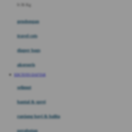
0-36 Kg
Fisher Price
Flipper
gendongan
Friends Of Sally
travel cots
G
diaper bags
Gb
Geko
aksesoris
Graco
EDCTOTO DAFTAR
Gund
selimut
H
bantal & sprei
Habbie
Haenim
ranjang bayi & balita
Happy Horse
perabotan