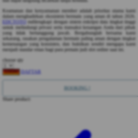
dan dapat langsung dicairkan tanpa kendala.
Twistshake
Keamanan dan kenyamanan member adalah prioritas utama kami
TY Toys
dalam menghadirkan ekosistem bermain yang aman di tahun 2026.
EDCTOTO
mdilengkapi dengan sistem enkripsi data tingkat tinggi
untuk melindungi privasi serta transaksi keuangan Anda dari pihak
U
yang tidak bertanggung jawab. Bergabunglah bersama kami
sekarang, rasakan pengalaman bermain paling aman dengan tingkat
kemenangan yang konsisten, dan buktikan sendiri mengapa kami
menjadi standar emas bagi para pemain judi slot online saat ini.
V
choose qty
Veja
DAFTAR
LOGIN
Vitaflow
Vtech
BOOKING !
W
Share product:
Waterland
Wellness
X