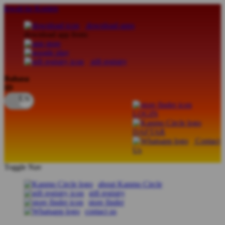
lewati ke Konten
download apps
download app from:
gift registry
Bahasa
ID
LOGIN
DAFTAR
Contact
Us
Toggle Nav
about Kanmo Circle
gift registry
store finder
contact us