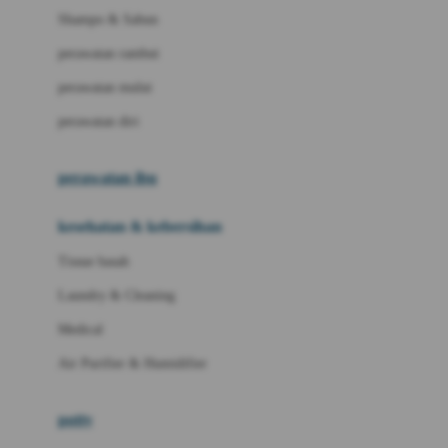
London Taxi
Shampo & Sabun
Love To Dream
perawatan rambut
perawatan mulut
M
perawatan diri
Magformers
Mama's Choice
perawatan ibu
Mamas&Papas
kesehatan & kebersihan
Mamaway
Tissue basah
Maxi Cosi
Laundry & Cleaning
Megabloks
Medical
Micro
Air Purifier & Humidifier
MiDeer
Mimi & Lula
potty
Mini Monkey