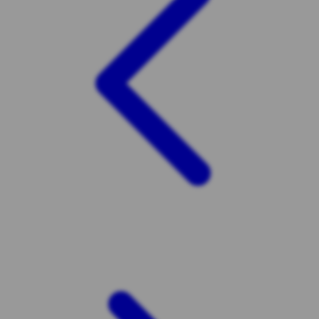
Xootz
Y
Yamatoya
Z
Zaxy
Zoggs
0-9
4Moms
59S