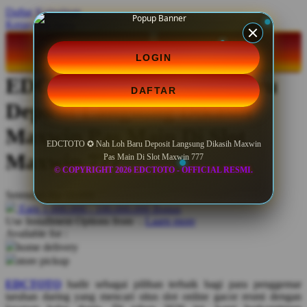
Daftar Keinginan
Q
Keranjang Saya
QV Baby
LOGIN
DAFTAR
LOGIN
R
EDCTOTO ✪ Nah Loh Baru
DAFTAR
Real Shades
Deposit Langsung Dikasih
Red Castle
Maxwin Pas Main Di Slot
Ribbon Madness
EDCTOTO ✪ Nah Loh Baru Deposit Langsung Dikasih Maxwin
Maxwin 777
Pas Main Di Slot Maxwin 777
S
© COPYRIGHT 2026 EDCTOTO - OFFICIAL RESMI.
Serendah
Rp 10.000
Sebamed
Earn
1.000.000
-
100.000.000
Bonus
Silver Cross
Use Installment Options from
.
Laarn more
Available for :
Simply Idea
home delivery
store pickup
Skip Hop
EDCTOTO
hadir sebagai pilihan terbaik bagi para penggemar
Spectra
taruhan daring yang mencari situs slot online gacor resmi dengan