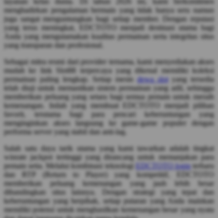
layanan kelas dunia. Di tahun 2026 ini, kami berkomitmen
Squishmallows
menghadirkan pengalaman bermain yang tidak hanya seru namun
juga sangat menguntungkan bagi setiap member. Dengan reputasi
Starbooks
yang terus meningkat, EDCTOTO menjadi destinasi utama bagi
Anda yang mengutamakan kualitas permainan serta integritas situs
Stick-O
yang transparan dan profesional.
Stokke
Sebagai mitra resmi dari provider ternama, kami menyediakan akses
Sudocrem
mudah ke link Slot88 terpercaya yang dikenal memiliki koleksi
permainan paling lengkap. Setiap mesin
dewa slot
yang tersedia
Sumimo
telah diuji untuk memastikan sistem permainan yang adil, sehingga
memberikan peluang yang setara bagi semua pemain untuk meraih
Sunnylife
kemenangan. Inilah yang membuat EDCTOTO menjadi pilihan
favorit, terutama bagi para pencari keberuntungan yang
Sun-Staches
menginginkan akses langsung ke game-game populer dengan
performa server yang stabil dan anti-lag.
Swimava
Salah satu daya tarik utama yang kami tawarkan adalah tingkat
T
winrate jackpot tertinggi yang dirancang untuk memanjakan para
pemain setia. Melalui kombinasi teknologi
EDCTOTO login
terbaru
dan RTP (Return to Player) yang kompetitif, EDCTOTO
Tommee Tippee
memberikan peluang kemenangan yang jauh lebih besar
Trunki
dibandingkan situs lainnya. Dengan strategi yang tepat dan
keberuntungan yang berpihak, setiap putaran yang Anda mainkan
Tutti Bambini
memiliki potensi untuk menghasilkan kemenangan besar yang nyata