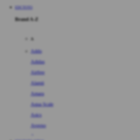
EDCTOTO
Brand A-Z
A
Addo
Adidas
Airfree
Alamii
Amara
Aqua Scale
Asics
Aveeno
Awan