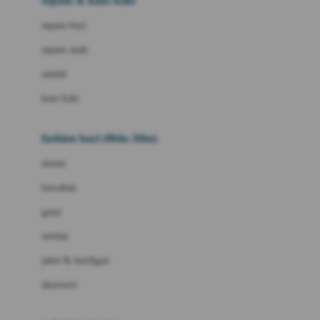
sepatu & kaus kaki
Bio Oil
sepatu bayi
Biolane
sepatu anak
Bite Fighters
sandal
Bizzi Growin
kaus kaki
Blackmores
fashion bayi (0bln-3thn)
Blooming Marvellous
atasan
Bonnels
bawahan
Bravado
gaun
Bruder
setelan
Brush Baby
jaket & kardigan
Buds Organics
aksesoris
Bugaboo
Buggygear