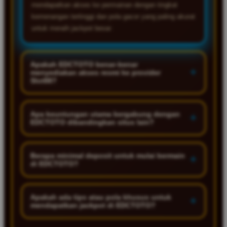
mendapatkan akses ke permainan dengan tingkat
kemenangan tertinggi dan pola gacor yang paling akurat
untuk meraih jackpot besar.
Apakah EDCTOTO benar-benar
+
menyediakan akses resmi ke provider
Slot88?
Ya, benar.
LINK EDCTOTO
adalah partner resmi yang
menyediakan link Slot88 terpercaya dan legal. Seluruh
Apa keuntungan utama bergabung dengan
+
EDCTOTO dibandingkan situs lain?
koleksi permainan yang kami hadirkan dijamin orisinal,
adil, serta memiliki sistem integrasi server yang stabil
Keuntungan utamanya adalah winrate jackpot tertinggi
tanpa kendala teknis.
dan proses transaksi yang super cepat. Selain itu,
situs
Berapa minimal deposit untuk mulai bermain
+
di EDCTOTO?
EDCTOTO
memberikan layanan pelanggan profesional
24/7 yang siap membantu kendala Anda serta berbagai
EDCTOTO menerapkan kebijakan deposit yang sangat
promo menarik yang didesain khusus untuk
terjangkau bagi seluruh lapisan pemain. Anda sudah
Apakah ada tips atau pola khusus untuk
meningkatkan peluang menang Anda setiap hari.
+
mendapatkan jackpot di EDCTOTO?
bisa mulai bermain dan merasakan sensasi slot gacor
hanya dengan modal deposit yang sangat minim,
EDCTOTO secara berkala membagikan informasi