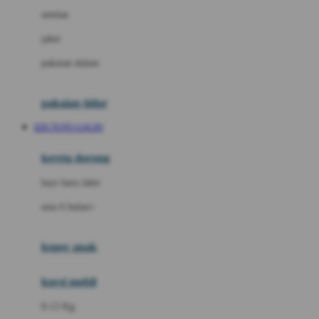
Dae Organics
setelan
Docare
jaket
Doona
pakaian dalam
Down To Earth
Drew
pakaian tidur
Dr. Brown's
EDCTOTO LOGIN
E
kereta dorong
ELC
bayi baru lahir
Ergobaby
usia 6 bulan+
Expert Care
koper anak
Ezyroller
kursi mobil
F
0-13 Kg
Felt So Sweet