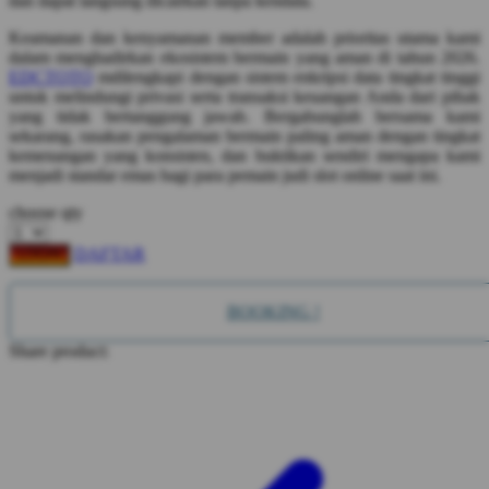
dan dapat langsung dicairkan tanpa kendala.
Twistshake
Keamanan dan kenyamanan member adalah prioritas utama kami
TY Toys
dalam menghadirkan ekosistem bermain yang aman di tahun 2026.
EDCTOTO
mdilengkapi dengan sistem enkripsi data tingkat tinggi
untuk melindungi privasi serta transaksi keuangan Anda dari pihak
U
yang tidak bertanggung jawab. Bergabunglah bersama kami
sekarang, rasakan pengalaman bermain paling aman dengan tingkat
kemenangan yang konsisten, dan buktikan sendiri mengapa kami
menjadi standar emas bagi para pemain judi slot online saat ini.
V
choose qty
Veja
DAFTAR
LOGIN
Vitaflow
Vtech
BOOKING !
W
Share product:
Waterland
Wellness
X