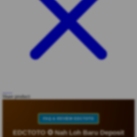
Share product:
FAQ & REVIEW EDCTOTO
EDCTOTO ✪ Nah Loh Baru Deposit