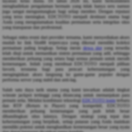
layanan kelas dunia. Di tahun 2026 ini, kami berkomitmen
Squishmallows
menghadirkan pengalaman bermain yang tidak hanya seru namun
juga sangat menguntungkan bagi setiap member. Dengan reputasi
Starbooks
yang terus meningkat, EDCTOTO menjadi destinasi utama bagi
Anda yang mengutamakan kualitas permainan serta integritas situs
Stick-O
yang transparan dan profesional.
Stokke
Sebagai mitra resmi dari provider ternama, kami menyediakan akses
Sudocrem
mudah ke link Slot88 terpercaya yang dikenal memiliki koleksi
permainan paling lengkap. Setiap mesin
dewa slot
yang tersedia
Sumimo
telah diuji untuk memastikan sistem permainan yang adil, sehingga
memberikan peluang yang setara bagi semua pemain untuk meraih
Sunnylife
kemenangan. Inilah yang membuat EDCTOTO menjadi pilihan
favorit, terutama bagi para pencari keberuntungan yang
Sun-Staches
menginginkan akses langsung ke game-game populer dengan
performa server yang stabil dan anti-lag.
Swimava
Salah satu daya tarik utama yang kami tawarkan adalah tingkat
T
winrate jackpot tertinggi yang dirancang untuk memanjakan para
pemain setia. Melalui kombinasi teknologi
EDCTOTO login
terbaru
dan RTP (Return to Player) yang kompetitif, EDCTOTO
Tommee Tippee
memberikan peluang kemenangan yang jauh lebih besar
Trunki
dibandingkan situs lainnya. Dengan strategi yang tepat dan
keberuntungan yang berpihak, setiap putaran yang Anda mainkan
Tutti Bambini
memiliki potensi untuk menghasilkan kemenangan besar yang nyata