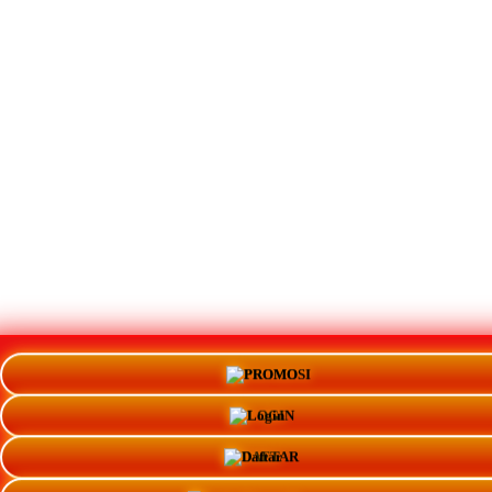
PROMO
LOGIN
DAFTAR