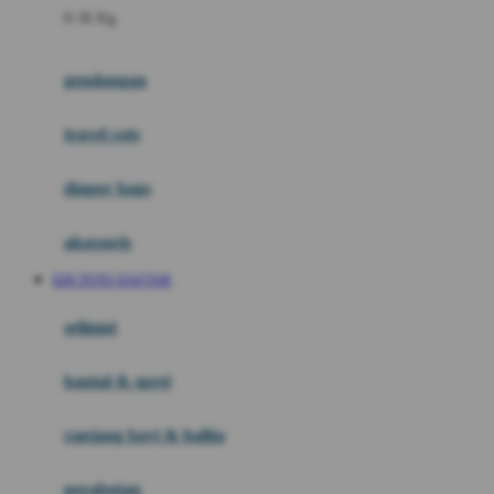
0-36 Kg
Fisher Price
Flipper
gendongan
Friends Of Sally
travel cots
G
diaper bags
Gb
Geko
aksesoris
Graco
EDCTOTO DAFTAR
Gund
selimut
H
bantal & sprei
Habbie
Haenim
ranjang bayi & balita
Happy Horse
perabotan