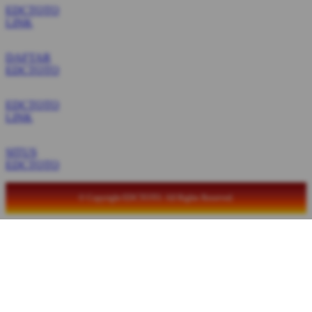
EDCTOTO
LINK
DAFTAR
EDCTOTO
EDCTOTO
LINK
SITUS
EDCTOTO
© Copyright EDCTOTO. All Rights Reserved.