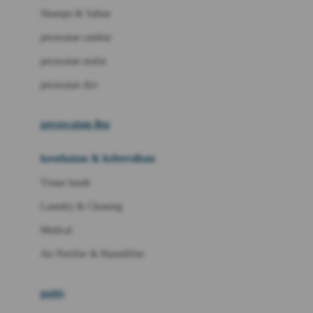
London Taxi
Shampo & Sabun
Love To Dream
perawatan rambut
perawatan mulut
M
perawatan diri
Magformers
Mama's Choice
perawatan ibu
Mamas&Papas
kesehatan & kebersihan
Mamaway
Tissue basah
Maxi Cosi
Laundry & Cleaning
Megabloks
Medical
Micro
Air Purifier & Humidifier
MiDeer
Mimi & Lula
potty
Mini Monkey