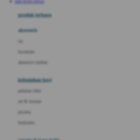
EDCTOTO SITUS
Azetabio
produk terbaru
B
aksesoris
Baabaasheepz
tas
Babiators
kacamata
Baby Dove
aksesoris rambut
Baby Jogger
Baby Rovega
kebutuhan bayi
Babybee
pakaian tidur
Banana Boat
set & terusan
Banz
piyama
Barbie
bodysuits
Beaba
Beauty Barn