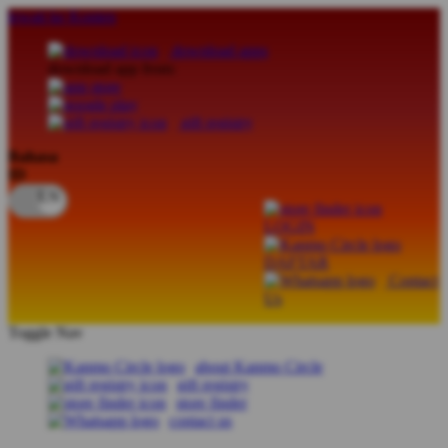
lewati ke Konten
download apps
download app from:
gift registry
Bahasa
ID
LOGIN
DAFTAR
Contact
Us
Toggle Nav
about Kanmo Circle
gift registry
store finder
contact us