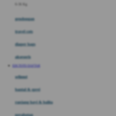
0-36 Kg
Fisher Price
Flipper
gendongan
Friends Of Sally
travel cots
G
diaper bags
Gb
Geko
aksesoris
Graco
EDCTOTO DAFTAR
Gund
selimut
H
bantal & sprei
Habbie
Haenim
ranjang bayi & balita
Happy Horse
perabotan