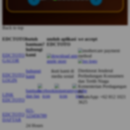
Back to top
EDCTOTO
butuh
unduh aplikasi
we accept
bantuan?
EDCTOTO
hubungi
kami
EDCTOTO
GACOR
Direktorat Jenderal
hubungi
ikuti kami di
EDCTOTO
Perlindungan Konsumen
kami
media sosial
LOGIN
dan Tertib Niaga
Kementerian Perdagangan
bantuan
RI
LINK
dan faq
WhatsApp: +62 812 1021
EDCTOTO
3625
021-
EDCTOTO
123456789
DAFTAR
24 Hours