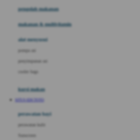
pengolah makanan
Joolz
Jujube
makanan & multivitamin
K
alat menyusui
Kiddycuts
pompa asi
Kumon
penyimpanan asi
L
cooler bags
Leapfrog
kursi makan
Leclerc
SITUS EDCTOTO
Lee Vierra
Lillebaby
perawatan bayi
Little Bird Told Me
perawatan kulit
Little Miss Janis
Sunscreen