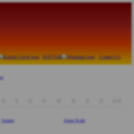
DAFTAR
Contact Us
us
S
T
U
V
W
X
Y
Z
0-9
Amara
Aqua Scale