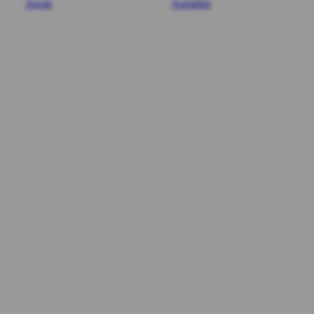
Awan
Azetabio