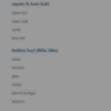
sepatu & kaus kaki
sepatu bayi
sepatu anak
sandal
kaus kaki
fashion bayi (0bln-3thn)
atasan
bawahan
gaun
setelan
jaket & kardigan
aksesoris