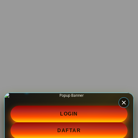
LOGIN
DAFTAR