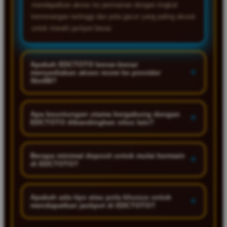
mendapatkan akses ke permainan dengan tingkat
kemenangan tertinggi dan pola gacor yang paling akurat
untuk meraih jackpot besar.
Apakah EDCTOTO benar-benar
+
menyediakan akses resmi ke provider
Slot88?
Ya, benar.
LINK EDCTOTO
adalah partner resmi yang
menyediakan link Slot88 terpercaya dan legal. Seluruh
Apa keuntungan utama bergabung dengan
+
EDCTOTO dibandingkan situs lain?
koleksi permainan yang kami hadirkan dijamin orisinal,
adil, serta memiliki sistem integrasi server yang stabil
Keuntungan utamanya adalah winrate jackpot tertinggi
tanpa kendala teknis.
dan proses transaksi yang super cepat. Selain itu,
situs
Berapa minimal deposit untuk mulai bermain
+
di EDCTOTO?
EDCTOTO
memberikan layanan pelanggan profesional
24/7 yang siap membantu kendala Anda serta berbagai
EDCTOTO menerapkan kebijakan deposit yang sangat
promo menarik yang didesain khusus untuk
terjangkau bagi seluruh lapisan pemain. Anda sudah
Apakah ada tips atau pola khusus untuk
meningkatkan peluang menang Anda setiap hari.
+
mendapatkan jackpot di EDCTOTO?
bisa mulai bermain dan merasakan sensasi slot gacor
hanya dengan modal deposit yang sangat minim,
EDCTOTO secara berkala membagikan informasi