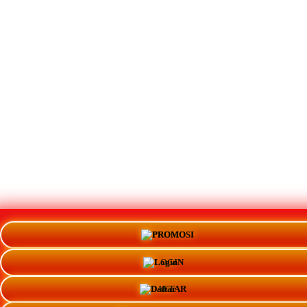
PROMO
LOGIN
DAFTAR