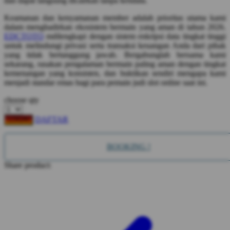
dan dapat langsung dicairkan tanpa kendala.
Twistshake
Keamanan dan kenyamanan member adalah prioritas utama kami
TY Toys
dalam menghadirkan ekosistem bermain yang aman di tahun 2026.
EDCTOTO
mdilengkapi dengan sistem enkripsi data tingkat tinggi
untuk melindungi privasi serta transaksi keuangan Anda dari pihak
U
yang tidak bertanggung jawab. Bergabunglah bersama kami
sekarang, rasakan pengalaman bermain paling aman dengan tingkat
kemenangan yang konsisten, dan buktikan sendiri mengapa kami
menjadi standar emas bagi para pemain judi slot online saat ini.
V
choose qty
Veja
DAFTAR
LOGIN
Vitaflow
Vtech
BOOKING !
W
Share product:
Waterland
Wellness
X