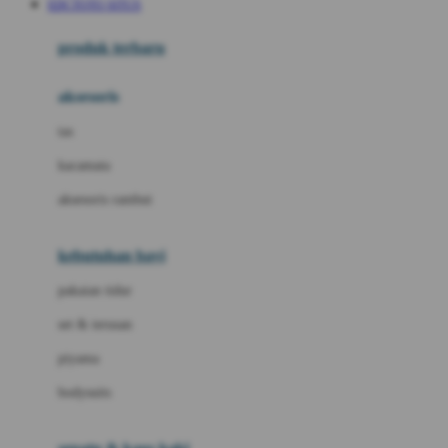
EDCTOTO SITUS
Azetabio
produk terbaru
B
aksesoris
Baabaasheepz
tas
Babiators
kacamata
Baby Dove
aksesoris rambut
Baby Jogger
Baby Rovega
kebutuhan bayi
Babybee
pakaian tidur
Banana Boat
set & terusan
Banz
piyama
Barbie
bodysuits
Beaba
Beauty Barn