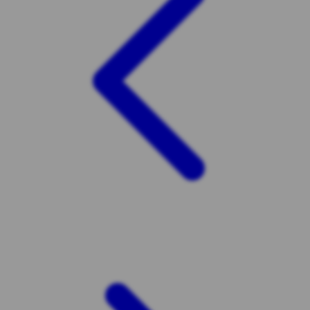
Xootz
Y
Yamatoya
Z
Zaxy
Zoggs
0-9
4Moms
59S