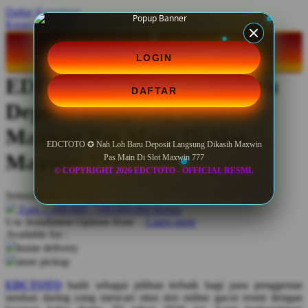
Daftar Keinginan
Q
Keranjang Saya
QV Baby
LOGIN
DAFTAR
LOGIN
R
EDCTOTO ✪ Nah Loh Baru
DAFTAR
Real Shades
Deposit Langsung Dikasih
Red Castle
Maxwin Pas Main Di Slot
Ribbon Madness
EDCTOTO ✪ Nah Loh Baru Deposit Langsung Dikasih Maxwin
Maxwin 777
Pas Main Di Slot Maxwin 777
S
© COPYRIGHT 2026 EDCTOTO - OFFICIAL RESMI.
Serendah
Rp 10.000
Sebamed
Earn
1.000.000
-
100.000.000
Bonus
Silver Cross
Use Installment Options from
.
Laarn more
Available for :
Simply Idea
home delivery
store pickup
Skip Hop
EDCTOTO
hadir sebagai pilihan terbaik bagi para penggemar
Spectra
taruhan daring yang mencari situs slot online gacor resmi dengan