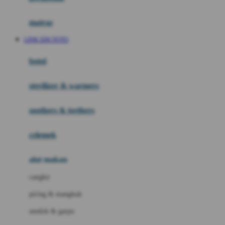
Happy Tummy
Hauck
matras
Havaianas
LINK EDCTOTO
Hegen
botol
Hot Wheels
sterilizer & warmers
Hybrid
soothers & teethers
I
Inlacta DHA
celemek
Interlac
alat makan
Ivenet
cangkir
J
piring & mangkuk
Jack N Jill
sendok & garpu
Joie