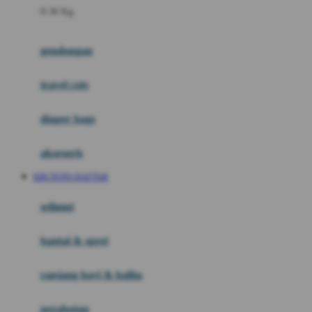
0-36 Kg
Fisher Price
Flipper
gendongan
Friends Of Sally
travel cots
G
diaper bags
Gb
Geko
aksesoris
Graco
EDCTOTO DAFTAR
Gund
selimut
H
bantal & sprei
Habbie
Haenim
ranjang bayi & balita
Happy Horse
perabotan