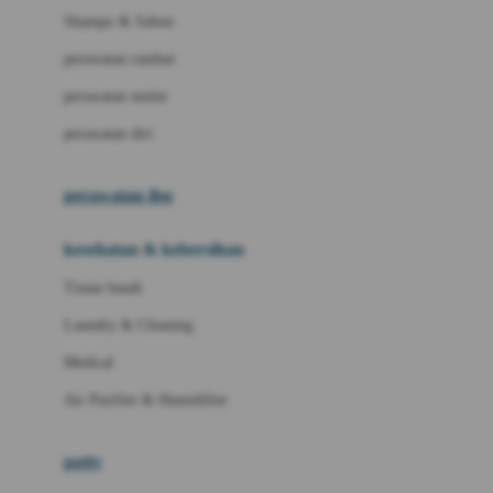
London Taxi
Shampo & Sabun
Love To Dream
perawatan rambut
perawatan mulut
M
perawatan diri
Magformers
Mama's Choice
perawatan ibu
Mamas&Papas
kesehatan & kebersihan
Mamaway
Tissue basah
Maxi Cosi
Laundry & Cleaning
Megabloks
Medical
Micro
Air Purifier & Humidifier
MiDeer
Mimi & Lula
potty
Mini Monkey