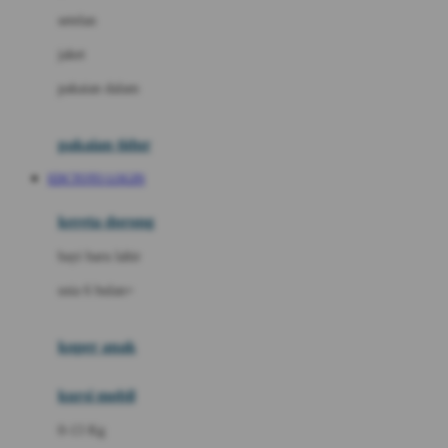
Dae Organics
setelan
Docare
jaket
Doona
pakaian dalam
Down To Earth
Drew
pakaian tidur
Dr. Brown's
EDCTOTO LOGIN
E
kereta dorong
ELC
bayi baru lahir
Ergobaby
usia 6 bulan+
Expert Care
koper anak
Ezyroller
kursi mobil
F
0-13 Kg
Felt So Sweet