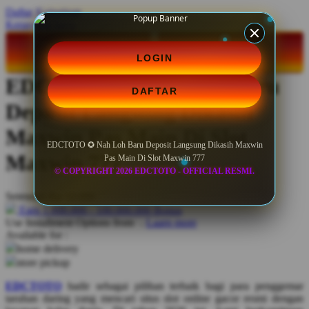
Daftar Keinginan
Q
Keranjang Saya
QV Baby
LOGIN
DAFTAR
LOGIN
R
EDCTOTO ✪ Nah Loh Baru
DAFTAR
Real Shades
Deposit Langsung Dikasih
Red Castle
Maxwin Pas Main Di Slot
Ribbon Madness
EDCTOTO ✪ Nah Loh Baru Deposit Langsung Dikasih Maxwin
Maxwin 777
Pas Main Di Slot Maxwin 777
S
© COPYRIGHT 2026 EDCTOTO - OFFICIAL RESMI.
Serendah
Rp 10.000
Sebamed
Earn
1.000.000
-
100.000.000
Bonus
Silver Cross
Use Installment Options from
.
Laarn more
Available for :
Simply Idea
home delivery
store pickup
Skip Hop
EDCTOTO
hadir sebagai pilihan terbaik bagi para penggemar
Spectra
taruhan daring yang mencari situs slot online gacor resmi dengan