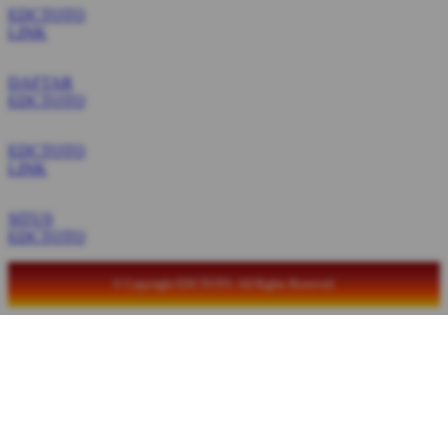
EDCTOTO
LINK
DAFTAR
EDCTOTO
EDCTOTO
LINK
SITUS
EDCTOTO
© Copyright EDCTOTO. All Rights Reserved.