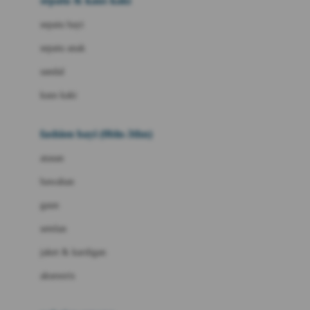
sepatu & kaus kaki
Bio Oil
sepatu bayi
Biolane
sepatu anak
Bite Fighters
sandal
Bizzi Growin
kaus kaki
Blackmores
fashion bayi (0bln-3thn)
Blooming Marvellous
atasan
Bonnels
bawahan
Bravado
gaun
Bruder
setelan
Brush Baby
jaket & kardigan
Buds Organics
aksesoris
Bugaboo
Buggygear