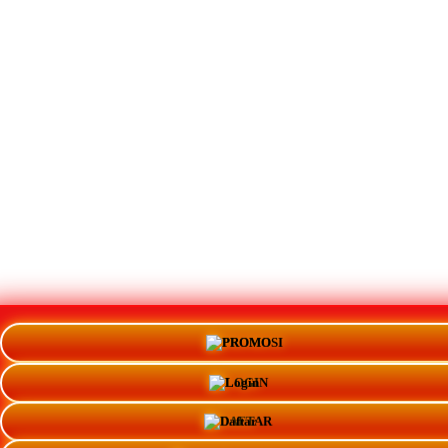
PROMO
LOGIN
DAFTAR