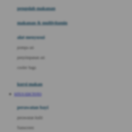
pengolah makanan
Joolz
Jujube
makanan & multivitamin
K
alat menyusui
Kiddycuts
pompa asi
Kumon
penyimpanan asi
L
cooler bags
Leapfrog
kursi makan
Leclerc
SITUS EDCTOTO
Lee Vierra
Lillebaby
perawatan bayi
Little Bird Told Me
perawatan kulit
Little Miss Janis
Sunscreen