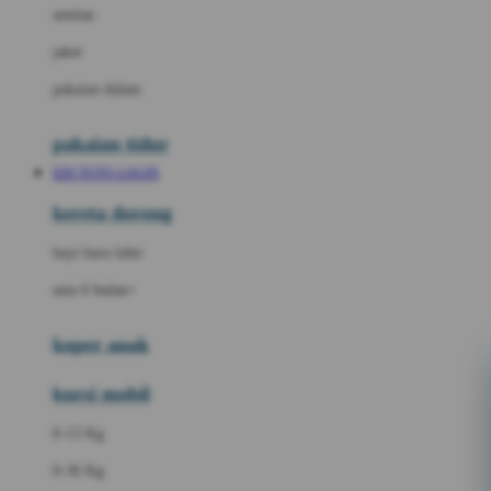
setelan
jaket
pakaian dalam
pakaian tidur
EDCTOTO LOGIN
kereta dorong
bayi baru lahir
usia 6 bulan+
koper anak
kursi mobil
0-13 Kg
0-36 Kg