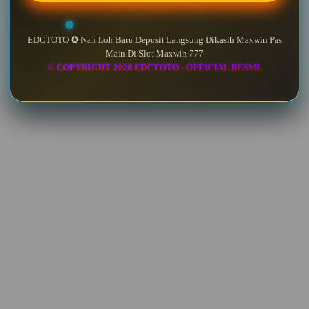
EDCTOTO ✪ Nah Loh Baru Deposit Langsung Dikasih Maxwin Pas
Main Di Slot Maxwin 777
© COPYRIGHT 2026 EDCTOTO - OFFICIAL RESMI.