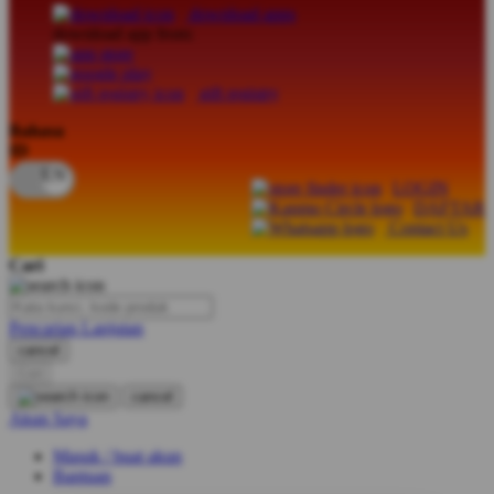
download apps
download app from:
Oh Ma Grain
Okiedog
gift registry
P
Bahasa
ID
Peachy
LOGIN
Phil & Ted's
DAFTAR
Contact Us
Philips Avent
Cari
Pigeon
Playgro
Pencarian Lanjutan
cancel
Poled Global
Cari
Ponycycle
cancel
Akun Saya
Puma
Masuk / buat akun
Pureats
Bantuan