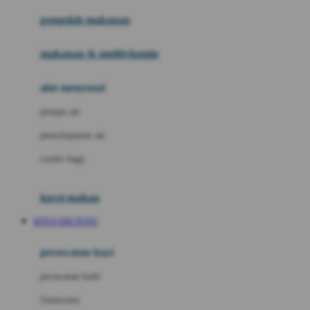
pengolah makanan
Joolz
Jujube
makanan & multivitamin
K
alat menyusui
Kiddycuts
pompa asi
Kumon
penyimpanan asi
L
cooler bags
Leapfrog
kursi makan
Leclerc
SITUS EDCTOTO
Lee Vierra
Lillebaby
perawatan bayi
Little Bird Told Me
perawatan kulit
Little Miss Janis
Sunscreen