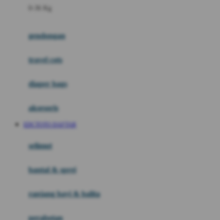
0-36 Kg
Fisher Price
Flipper
gendongan
Friends Of Sally
travel cots
G
diaper bags
Gb
Geko
aksesoris
Graco
EDCTOTO DAFTAR
Gund
selimut
H
bantal & sprei
Habbie
Haenim
ranjang bayi & balita
Happy Horse
perabotan