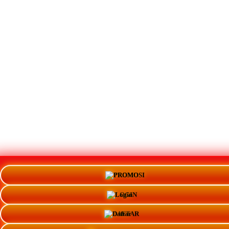
PROMO
LOGIN
DAFTAR