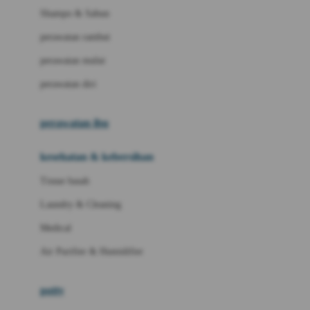
London Taxi
Shampo & Sabun
Love To Dream
perawatan rambut
perawatan mulut
M
perawatan diri
Magformers
Mama's Choice
perawatan ibu
Mamas&Papas
kesehatan & kebersihan
Mamaway
Tissue basah
Maxi Cosi
Laundry & Cleaning
Megabloks
Medical
Micro
Air Purifier & Humidifier
MiDeer
Mimi & Lula
potty
Mini Monkey