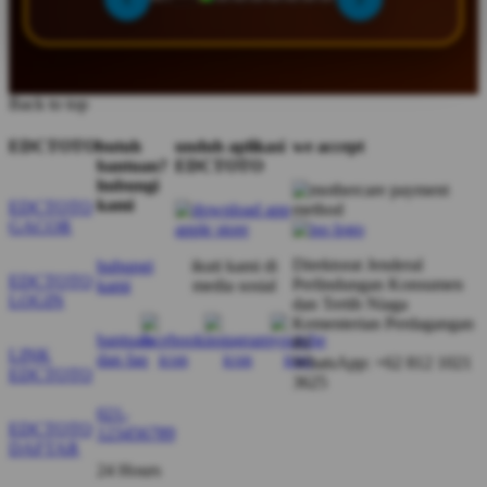
Back to top
EDCTOTO
butuh
unduh aplikasi
we accept
bantuan?
EDCTOTO
hubungi
kami
EDCTOTO
GACOR
Direktorat Jenderal
hubungi
ikuti kami di
EDCTOTO
Perlindungan Konsumen
kami
media sosial
LOGIN
dan Tertib Niaga
Kementerian Perdagangan
bantuan
RI
LINK
dan faq
WhatsApp: +62 812 1021
EDCTOTO
3625
021-
EDCTOTO
123456789
DAFTAR
24 Hours