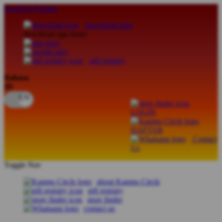
lewati ke Konten
download apps
download app from:
gift registry
Bahasa
ID
LOGIN
DAFTAR
Contact
Us
Toggle Nav
about Kanmo Circle
gift registry
store finder
contact us