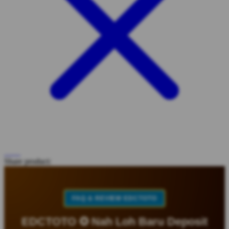
Share product:
FAQ & REVIEW EDCTOTO
EDCTOTO ✪ Nah Loh Baru Deposit