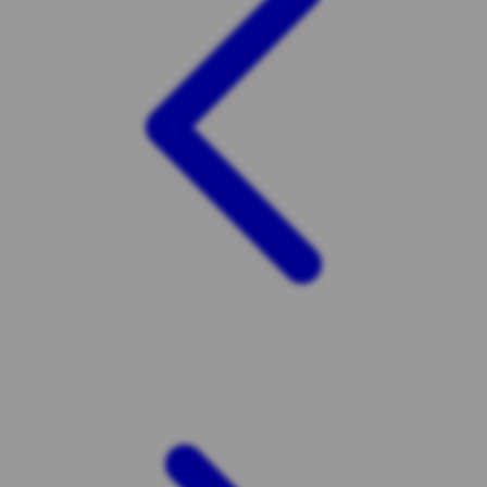
Xootz
Y
Yamatoya
Z
Zaxy
Zoggs
0-9
4Moms
59S