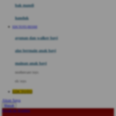
Moby
bak mandi
Momami
handuk
Mothercare
EDCTOTO RESMI
Mustela
ayunan dan walker bayi
My Buddy Tag
My K
alas bermain anak bayi
N
mainan anak bayi
Naif
mothercare toys
Nike
elc toys
Nordic Natural
EDCTOTO
Nuby
Akun Saya
Nuna
Masuk
lewati ke Konten
O