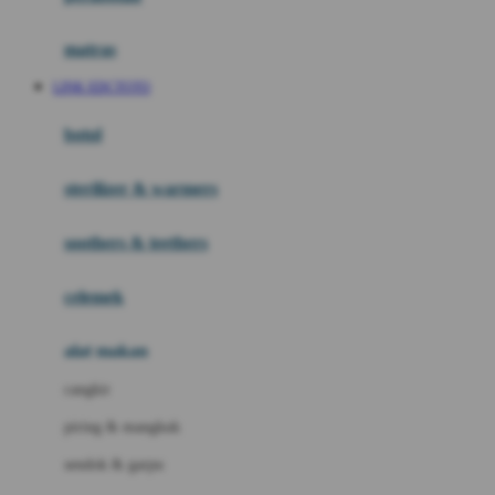
Happy Tummy
Hauck
matras
Havaianas
LINK EDCTOTO
Hegen
botol
Hot Wheels
sterilizer & warmers
Hybrid
soothers & teethers
I
Inlacta DHA
celemek
Interlac
alat makan
Ivenet
cangkir
J
piring & mangkuk
Jack N Jill
sendok & garpu
Joie