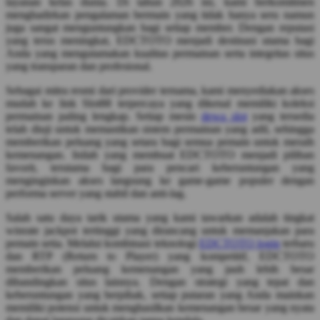
layanan kelas dunia. Di tahun 2026 ini, kami berkomitmen
Squishmallows
menghadirkan pengalaman bermain yang tidak hanya seru namun
juga sangat menguntungkan bagi setiap member. Dengan reputasi
Starbooks
yang terus meningkat, EDCTOTO menjadi destinasi utama bagi
Anda yang mengutamakan kualitas permainan serta integritas situs
Stick-O
yang transparan dan profesional.
Stokke
Sebagai mitra resmi dari provider ternama, kami menyediakan akses
Sudocrem
mudah ke link Slot88 terpercaya yang dikenal memiliki koleksi
permainan paling lengkap. Setiap mesin
dewa slot
yang tersedia
Sumimo
telah diuji untuk memastikan sistem permainan yang adil, sehingga
memberikan peluang yang setara bagi semua pemain untuk meraih
Sunnylife
kemenangan. Inilah yang membuat EDCTOTO menjadi pilihan
favorit, terutama bagi para pencari keberuntungan yang
Sun-Staches
menginginkan akses langsung ke game-game populer dengan
performa server yang stabil dan anti-lag.
Swimava
Salah satu daya tarik utama yang kami tawarkan adalah tingkat
T
winrate jackpot tertinggi yang dirancang untuk memanjakan para
pemain setia. Melalui kombinasi teknologi
EDCTOTO login
terbaru
dan RTP (Return to Player) yang kompetitif, EDCTOTO
Tommee Tippee
memberikan peluang kemenangan yang jauh lebih besar
Trunki
dibandingkan situs lainnya. Dengan strategi yang tepat dan
keberuntungan yang berpihak, setiap putaran yang Anda mainkan
Tutti Bambini
memiliki potensi untuk menghasilkan kemenangan besar yang nyata