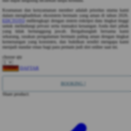
dan dapat langsung dicairkan tanpa kendala.
Twistshake
Keamanan dan kenyamanan member adalah prioritas utama kami
TY Toys
dalam menghadirkan ekosistem bermain yang aman di tahun 2026.
EDCTOTO
mdilengkapi dengan sistem enkripsi data tingkat tinggi
untuk melindungi privasi serta transaksi keuangan Anda dari pihak
U
yang tidak bertanggung jawab. Bergabunglah bersama kami
sekarang, rasakan pengalaman bermain paling aman dengan tingkat
kemenangan yang konsisten, dan buktikan sendiri mengapa kami
menjadi standar emas bagi para pemain judi slot online saat ini.
V
choose qty
Veja
DAFTAR
LOGIN
Vitaflow
Vtech
BOOKING !
W
Share product:
Waterland
Wellness
X