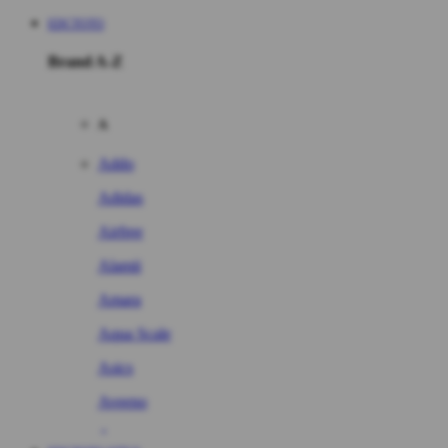
EDCTOTO
Brand A-Z
A
Addo
Adidas
Airfree
Alamii
Amara
Aqua Scale
Asics
Aveeno
Awan