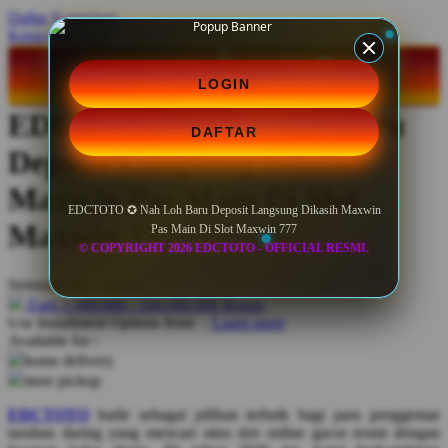
Daftar Keinginan
Q
Keranjang Saya
QV Baby
LOGIN
DAFTAR
LOGIN
R
EDCTOTO ✪ Nah Loh Baru
DAFTAR
Real Shades
Deposit Langsung Dikasih
Red Castle
Maxwin Pas Main Di Slot
Ribbon Madness
EDCTOTO ✪ Nah Loh Baru Deposit Langsung Dikasih Maxwin
Maxwin 777
Pas Main Di Slot Maxwin 777
S
© COPYRIGHT 2026 EDCTOTO - OFFICIAL RESMI.
Serendah
Rp 10.000
Sebamed
Earn
1.000.000
-
100.000.000
Bonus
Silver Cross
Use Installment Options from
.
Laarn more
Available for :
Simply Idea
home delivery
store pickup
Skip Hop
EDCTOTO
hadir sebagai pilihan terbaik bagi para penggemar
Spectra
taruhan daring yang mencari situs slot online gacor resmi dengan