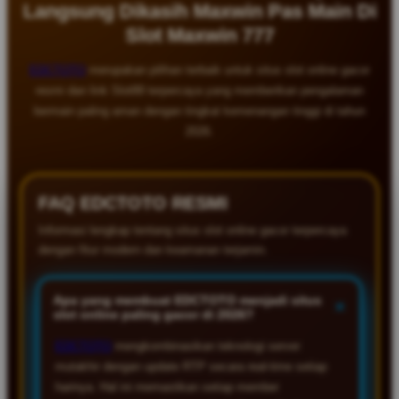
Langsung Dikasih Maxwin Pas Main Di
Slot Maxwin 777
EDCTOTO
merupakan pilihan terbaik untuk situs slot online gacor
resmi dan link Slot88 terpercaya yang memberikan pengalaman
bermain paling aman dengan tingkat kemenangan tinggi di tahun
2026.
FAQ EDCTOTO RESMI
Informasi lengkap tentang situs slot online gacor terpercaya
dengan fitur modern dan keamanan terjamin.
Apa yang membuat EDCTOTO menjadi situs
+
slot online paling gacor di 2026?
EDCTOTO
mengkombinasikan teknologi server
mutakhir dengan update RTP secara real-time setiap
harinya. Hal ini memastikan setiap member