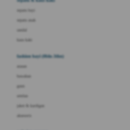
sepatu & kaus kaki
Bio Oil
sepatu bayi
Biolane
sepatu anak
Bite Fighters
sandal
Bizzi Growin
kaus kaki
Blackmores
fashion bayi (0bln-3thn)
Blooming Marvellous
atasan
Bonnels
bawahan
Bravado
gaun
Bruder
setelan
Brush Baby
jaket & kardigan
Buds Organics
aksesoris
Bugaboo
Buggygear