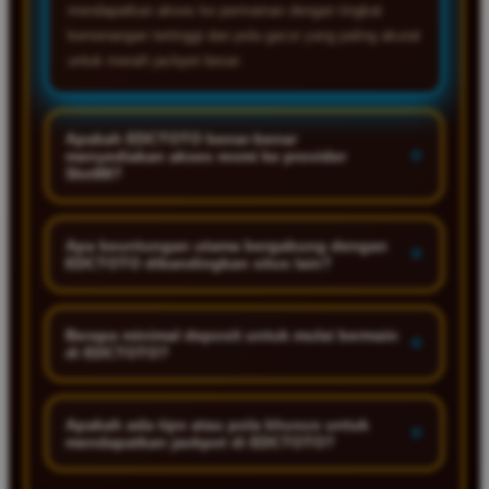
mendapatkan akses ke permainan dengan tingkat
kemenangan tertinggi dan pola gacor yang paling akurat
untuk meraih jackpot besar.
Apakah EDCTOTO benar-benar
+
menyediakan akses resmi ke provider
Slot88?
Ya, benar.
LINK EDCTOTO
adalah partner resmi yang
menyediakan link Slot88 terpercaya dan legal. Seluruh
Apa keuntungan utama bergabung dengan
+
EDCTOTO dibandingkan situs lain?
koleksi permainan yang kami hadirkan dijamin orisinal,
adil, serta memiliki sistem integrasi server yang stabil
Keuntungan utamanya adalah winrate jackpot tertinggi
tanpa kendala teknis.
dan proses transaksi yang super cepat. Selain itu,
situs
Berapa minimal deposit untuk mulai bermain
+
di EDCTOTO?
EDCTOTO
memberikan layanan pelanggan profesional
24/7 yang siap membantu kendala Anda serta berbagai
EDCTOTO menerapkan kebijakan deposit yang sangat
promo menarik yang didesain khusus untuk
terjangkau bagi seluruh lapisan pemain. Anda sudah
Apakah ada tips atau pola khusus untuk
meningkatkan peluang menang Anda setiap hari.
+
mendapatkan jackpot di EDCTOTO?
bisa mulai bermain dan merasakan sensasi slot gacor
hanya dengan modal deposit yang sangat minim,
EDCTOTO secara berkala membagikan informasi