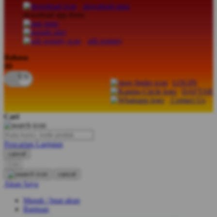
download apps
download app from:
Oh Ma Grain
Okiedog
gift registry
P
Bahasa
ID
Peachy
LOGIN
Phil & Ted's
DAFTAR
Contact Us
Philips Avent
Cari
Pigeon
Playgro
Pencarian Lanjutan
cancel
Poled Global
Cari
Ponycycle
cancel
Akun Saya
Puma
Masuk / buat akun
Pureats
Bantuan