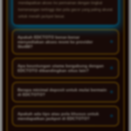
mendapatkan akses ke permainan dengan tingkat
kemenangan tertinggi dan pola gacor yang paling akurat
untuk meraih jackpot besar.
Apakah EDCTOTO benar-benar
+
menyediakan akses resmi ke provider
Slot88?
Ya, benar.
LINK EDCTOTO
adalah partner resmi yang
menyediakan link Slot88 terpercaya dan legal. Seluruh
Apa keuntungan utama bergabung dengan
+
EDCTOTO dibandingkan situs lain?
koleksi permainan yang kami hadirkan dijamin orisinal,
adil, serta memiliki sistem integrasi server yang stabil
Keuntungan utamanya adalah winrate jackpot tertinggi
tanpa kendala teknis.
dan proses transaksi yang super cepat. Selain itu,
situs
Berapa minimal deposit untuk mulai bermain
+
di EDCTOTO?
EDCTOTO
memberikan layanan pelanggan profesional
24/7 yang siap membantu kendala Anda serta berbagai
EDCTOTO menerapkan kebijakan deposit yang sangat
promo menarik yang didesain khusus untuk
terjangkau bagi seluruh lapisan pemain. Anda sudah
Apakah ada tips atau pola khusus untuk
meningkatkan peluang menang Anda setiap hari.
+
mendapatkan jackpot di EDCTOTO?
bisa mulai bermain dan merasakan sensasi slot gacor
hanya dengan modal deposit yang sangat minim,
EDCTOTO secara berkala membagikan informasi