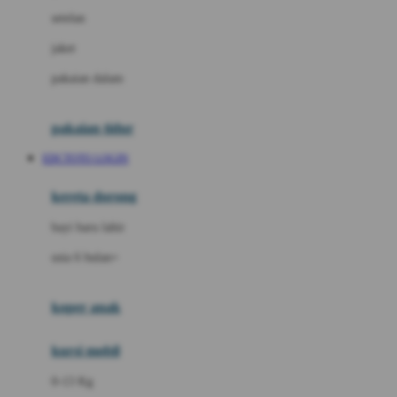
Dae Organics
setelan
Docare
jaket
Doona
pakaian dalam
Down To Earth
Drew
pakaian tidur
Dr. Brown's
EDCTOTO LOGIN
E
kereta dorong
ELC
bayi baru lahir
Ergobaby
usia 6 bulan+
Expert Care
koper anak
Ezyroller
kursi mobil
F
0-13 Kg
Felt So Sweet