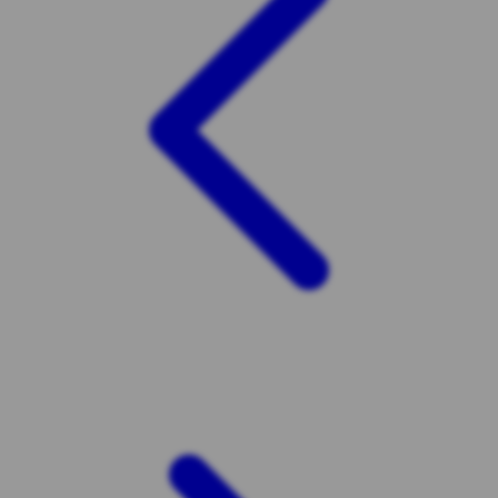
Xootz
Y
Yamatoya
Z
Zaxy
Zoggs
0-9
4Moms
59S