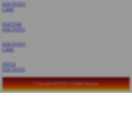
EDCTOTO
LINK
DAFTAR
EDCTOTO
EDCTOTO
LINK
SITUS
EDCTOTO
© Copyright EDCTOTO. All Rights Reserved.