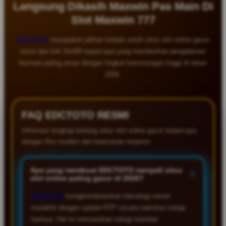
Langsung Dikasih Maxwin Pas Main Di
Slot Maxwin 777
EDCTOTO
merupakan pilihan terbaik untuk situs slot online gacor
resmi dan link Slot88 terpercaya yang memberikan pengalaman
bermain paling aman dengan tingkat kemenangan tinggi di tahun
2026.
FAQ EDCTOTO RESMI
Informasi lengkap tentang situs slot online gacor terpercaya
dengan fitur modern dan keamanan terjamin.
Apa yang membuat EDCTOTO menjadi situs
+
slot online paling gacor di 2026?
EDCTOTO
mengkombinasikan teknologi server
mutakhir dengan update RTP secara real-time setiap
harinya. Hal ini memastikan setiap member