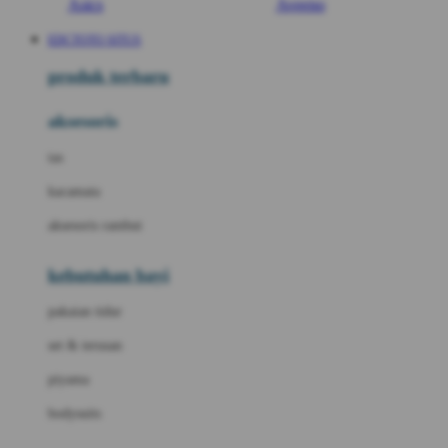
Asics
Aveeno
EDCTOTO SITUS
produk terbaru
aksesoris
tas
kacamata
aksesoris rambut
kebutuhan bayi
pakaian tidur
set & terusan
piyama
bodysuits