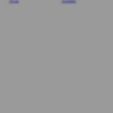
Awan
Azetabio