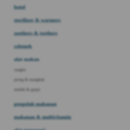
botol
sterilizer & warmers
soothers & teethers
celemek
alat makan
cangkir
piring & mangkuk
sendok & garpu
pengolah makanan
makanan & multivitamin