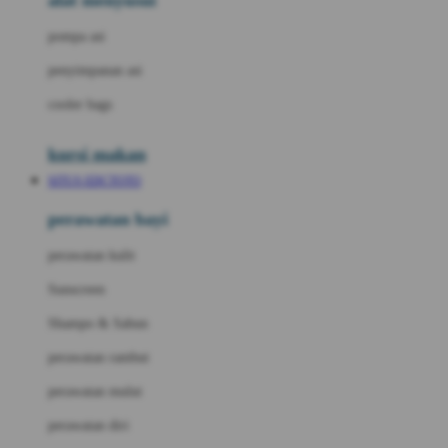
alat menyusui
pompa asi
penyimpanan asi
cooler bags
kursi makan
SITUS EDCTOTO
perawatan bayi
perawatan kulit
Sunscreen
Shampo & Sabun
perawatan rambut
perawatan mulut
perawatan diri