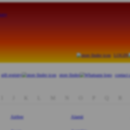
istry
LOGIN
gift registry
store finder
contact 
I
J
K
L
M
N
O
P
Q
R
Airfree
Alamii