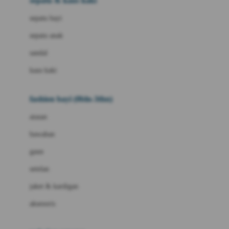
sepatu & kaus kaki
Bio Oil
sepatu bayi
Biolane
sepatu anak
Bite Fighters
sandal
Bizzi Growin
kaus kaki
Blackmores
fashion bayi (0bln-3thn)
Blooming Marvellous
atasan
Bonnels
bawahan
Bravado
gaun
Bruder
setelan
Brush Baby
jaket & kardigan
Buds Organics
aksesoris
Bugaboo
Buggygear