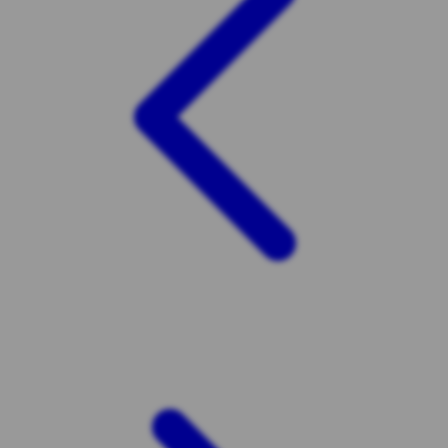
Xootz
Y
Yamatoya
Z
Zaxy
Zoggs
0-9
4Moms
59S