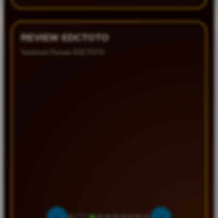
sehingga kesempatan menang jackpot terbuka lebar
mengenai pola gacor dan RTP live melalui akun resmi
bagi siapa saja tanpa perlu modal besar.
kami. Selain itu, kami menyarankan para pemain untuk
memperhatikan jam operasional server yang sedang
REVIEW EDCTOTO
gacor dan mengatur manajemen taruhan dengan bijak
Testimoni Pemain EDCTOTO.
agar peluang mendapatkan jackpot maksimal semakin
terbuka.
Dimas
★★★★★
Verified User
Tampilan websitenya sangat user-friendly, bahkan
untuk pemula sekalipun. Main di EDCTOTO kerasa
banget aman dan tingkat kemenangannya jauh lebih
tinggi dari situs lain.
‹
›