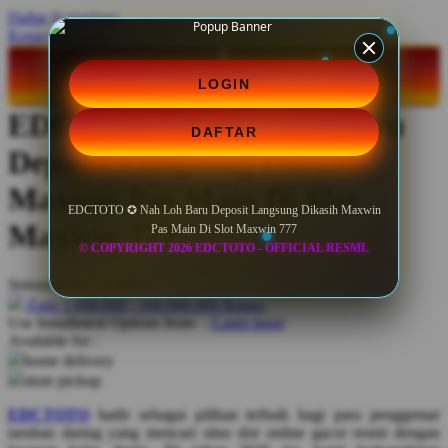
Daftar Keinginan
Q
Keranjang Saya
QV Baby
LOGIN
DAFTAR
LOGIN
R
EDCTOTO ✪ Nah Loh Baru
DAFTAR
Real Shades
Deposit Langsung Dikasih
Red Castle
Maxwin Pas Main Di Slot
Ribbon Madness
EDCTOTO ✪ Nah Loh Baru Deposit Langsung Dikasih Maxwin
Maxwin 777
Pas Main Di Slot Maxwin 777
S
© COPYRIGHT 2026 EDCTOTO - OFFICIAL RESMI.
Serendah
Rp 10.000
Sebamed
Earn
1.000.000
-
100.000.000
Bonus
Silver Cross
Use Installment Options from
.
Laarn more
Available for :
Simply Idea
home delivery
store pickup
Skip Hop
EDCTOTO
hadir sebagai pilihan terbaik bagi para penggemar
Spectra
taruhan daring yang mencari situs slot online gacor resmi dengan