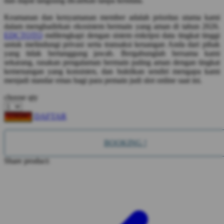
dan dapat langsung dicairkan tanpa kendala.
Twistshake
Keamanan dan kenyamanan member adalah prioritas utama kami
TY Toys
dalam menghadirkan ekosistem bermain yang aman di tahun 2026.
EDCTOTO
mdilengkapi dengan sistem enkripsi data tingkat tinggi
untuk melindungi privasi serta transaksi keuangan Anda dari pihak
U
yang tidak bertanggung jawab. Bergabunglah bersama kami
sekarang, rasakan pengalaman bermain paling aman dengan tingkat
kemenangan yang konsisten, dan buktikan sendiri mengapa kami
menjadi standar emas bagi para pemain judi slot online saat ini.
V
choose qty
Veja
DAFTAR
LOGIN
Vitaflow
Vtech
BOOKING !
W
Share product:
Waterland
Wellness
X