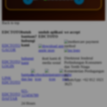
Back to top
EDCTOTO
butuh
unduh aplikasi
we accept
bantuan?
EDCTOTO
hubungi
kami
EDCTOTO
GACOR
Direktorat Jenderal
hubungi
ikuti kami di
EDCTOTO
Perlindungan Konsumen
kami
media sosial
LOGIN
dan Tertib Niaga
Kementerian Perdagangan
bantuan
RI
LINK
dan faq
WhatsApp: +62 812 1021
EDCTOTO
3625
021-
EDCTOTO
123456789
DAFTAR
24 Hours