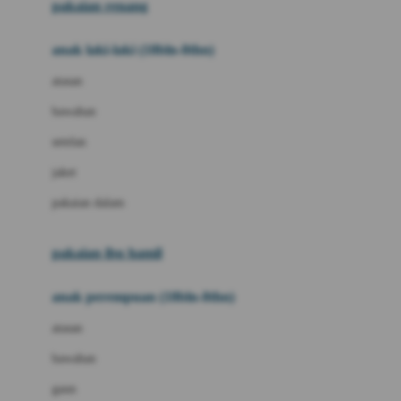
pakaian renang
Bumkins
anak laki-laki (18bln-8thn)
C
atasan
Cetaphil
bawahan
Chicco
setelan
Childlife
jaket
Clevamama
pakaian dalam
Cocolatte
Cottonseeds
pakaian ibu hamil
Cozy N Safe
anak perempuan (18bln-8thn)
Crane
atasan
Cybex
bawahan
D
gaun