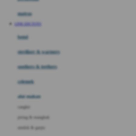
Happy Tummy
Hauck
matras
Havaianas
LINK EDCTOTO
Hegen
botol
Hot Wheels
sterilizer & warmers
Hybrid
soothers & teethers
I
Inlacta DHA
celemek
Interlac
alat makan
Ivenet
cangkir
J
piring & mangkuk
Jack N Jill
sendok & garpu
Joie