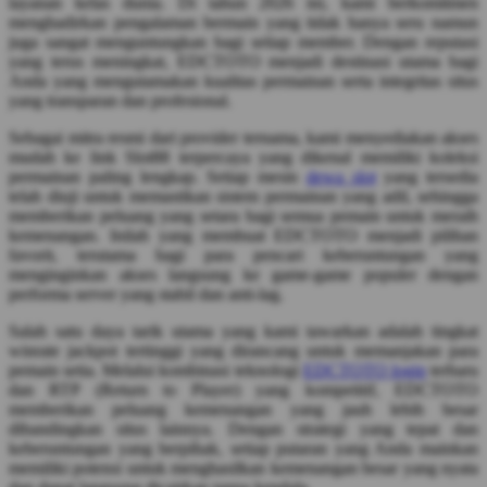
layanan kelas dunia. Di tahun 2026 ini, kami berkomitmen
Squishmallows
menghadirkan pengalaman bermain yang tidak hanya seru namun
juga sangat menguntungkan bagi setiap member. Dengan reputasi
Starbooks
yang terus meningkat, EDCTOTO menjadi destinasi utama bagi
Anda yang mengutamakan kualitas permainan serta integritas situs
Stick-O
yang transparan dan profesional.
Stokke
Sebagai mitra resmi dari provider ternama, kami menyediakan akses
Sudocrem
mudah ke link Slot88 terpercaya yang dikenal memiliki koleksi
permainan paling lengkap. Setiap mesin
dewa slot
yang tersedia
Sumimo
telah diuji untuk memastikan sistem permainan yang adil, sehingga
memberikan peluang yang setara bagi semua pemain untuk meraih
Sunnylife
kemenangan. Inilah yang membuat EDCTOTO menjadi pilihan
favorit, terutama bagi para pencari keberuntungan yang
Sun-Staches
menginginkan akses langsung ke game-game populer dengan
performa server yang stabil dan anti-lag.
Swimava
Salah satu daya tarik utama yang kami tawarkan adalah tingkat
T
winrate jackpot tertinggi yang dirancang untuk memanjakan para
pemain setia. Melalui kombinasi teknologi
EDCTOTO login
terbaru
dan RTP (Return to Player) yang kompetitif, EDCTOTO
Tommee Tippee
memberikan peluang kemenangan yang jauh lebih besar
Trunki
dibandingkan situs lainnya. Dengan strategi yang tepat dan
keberuntungan yang berpihak, setiap putaran yang Anda mainkan
Tutti Bambini
memiliki potensi untuk menghasilkan kemenangan besar yang nyata