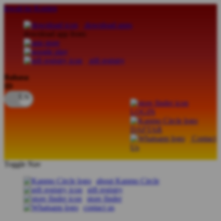
lewati ke Konten
download apps
download app from:
gift registry
Bahasa
ID
LOGIN
DAFTAR
Contact
Us
Toggle Nav
about Kanmo Circle
gift registry
store finder
contact us