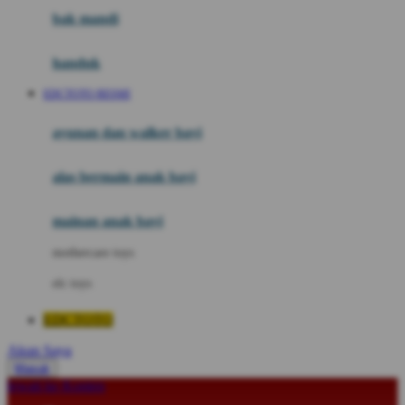
Moby
bak mandi
Momami
handuk
Mothercare
EDCTOTO RESMI
Mustela
ayunan dan walker bayi
My Buddy Tag
My K
alas bermain anak bayi
N
mainan anak bayi
Naif
mothercare toys
Nike
elc toys
Nordic Natural
EDCTOTO
Nuby
Akun Saya
Nuna
Masuk
lewati ke Konten
O