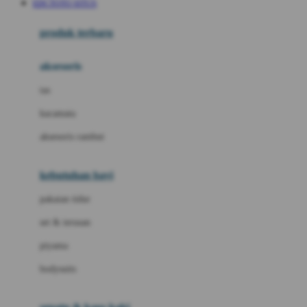
EDCTOTO SITUS
Azetabio
produk terbaru
B
aksesoris
Baabaasheepz
tas
Babiators
kacamata
Baby Dove
aksesoris rambut
Baby Jogger
Baby Rovega
kebutuhan bayi
Babybee
pakaian tidur
Banana Boat
set & terusan
Banz
piyama
Barbie
bodysuits
Beaba
Beauty Barn