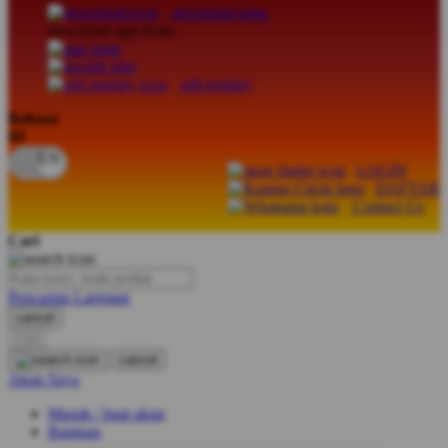
download apps
download app from:
Oh Ma Grain
Okiedog
gift registry
P
Bahasa
ID
Peachy
LOGIN
Phil & Ted's
DAFTAR
Contact Us
Philips Avent
Cari
Pigeon
Playgro
Pencarian Lanjutan
cancel
Poled Global
Cari
Ponycycle
cancel
Akun Saya
Puma
Masuk / buat akun
Pureats
Bantuan