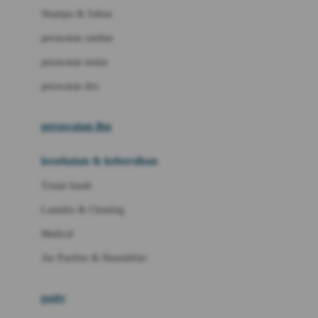
London Taxi
Shampo & Sabun
Love To Dream
perawatan rambut
perawatan mulut
M
perawatan diri
Magformers
Mama's Choice
perawatan ibu
Mamas&Papas
kesehatan & kebersihan
Mamaway
Tissue basah
Maxi Cosi
Laundry & Cleaning
Megabloks
Medical
Micro
Air Purifier & Humidifier
MiDeer
Mimi & Lula
potty
Mini Monkey