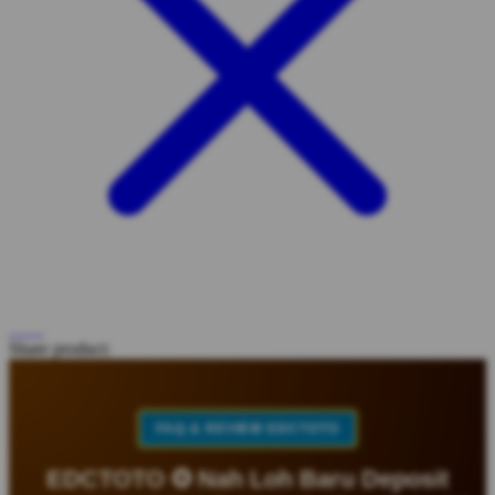
Share product:
FAQ & REVIEW EDCTOTO
EDCTOTO ✪ Nah Loh Baru Deposit