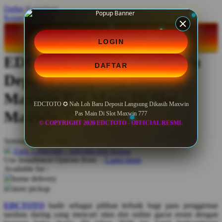
Daftar Keinginan
Q
Keranjang Saya
QV Baby
LOGIN
DAFTAR
LOGIN
R
EDCTOTO ✪ Nah Loh Baru
DAFTAR
Real Shades
Deposit Langsung Dikasih
Red Castle
Maxwin Pas Main Di Slot
Ribbon Madness
EDCTOTO ✪ Nah Loh Baru Deposit Langsung Dikasih Maxwin
Maxwin 777
Pas Main Di Slot Maxwin 777
S
© COPYRIGHT 2026 EDCTOTO - OFFICIAL RESMI.
Serendah
Rp 10.000
Sebamed
Earn
1.000.000
-
100.000.000
Bonus
Silver Cross
Use Installment Options from
.
Laarn more
Available for :
Simply Idea
home delivery
store pickup
Skip Hop
EDCTOTO
hadir sebagai pilihan terbaik bagi para penggemar
Spectra
taruhan daring yang mencari situs slot online gacor resmi dengan