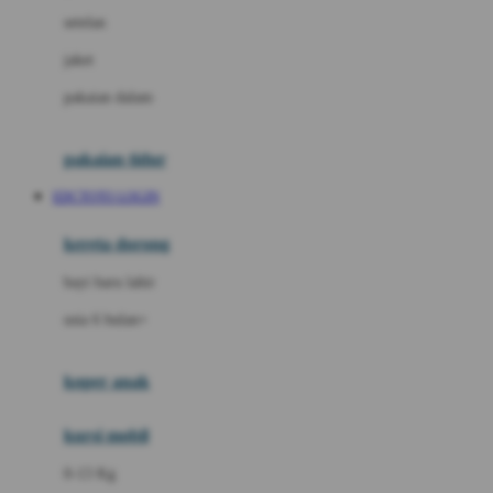
Dae Organics
setelan
Docare
jaket
Doona
pakaian dalam
Down To Earth
Drew
pakaian tidur
Dr. Brown's
EDCTOTO LOGIN
E
kereta dorong
ELC
bayi baru lahir
Ergobaby
usia 6 bulan+
Expert Care
koper anak
Ezyroller
kursi mobil
F
0-13 Kg
Felt So Sweet