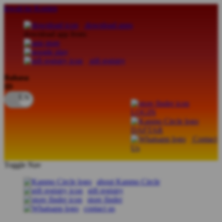
lewati ke Konten
download apps
download app from:
gift registry
Bahasa
ID
LOGIN
DAFTAR
Contact
Us
Toggle Nav
about Kanmo Circle
gift registry
store finder
contact us