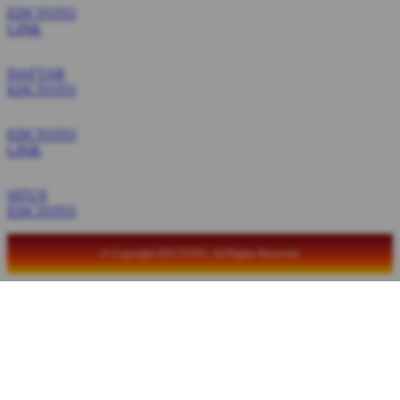
EDCTOTO
LINK
DAFTAR
EDCTOTO
EDCTOTO
LINK
SITUS
EDCTOTO
© Copyright EDCTOTO. All Rights Reserved.