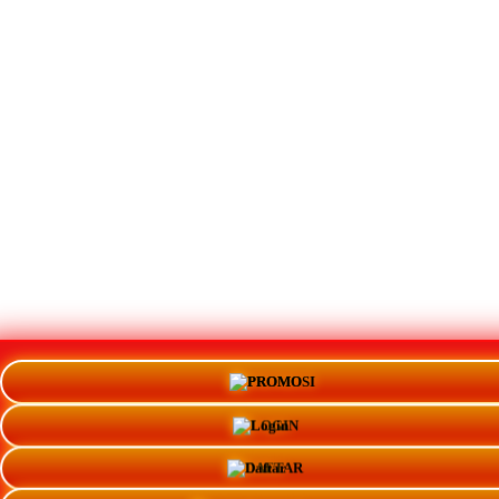
PROMO
LOGIN
DAFTAR